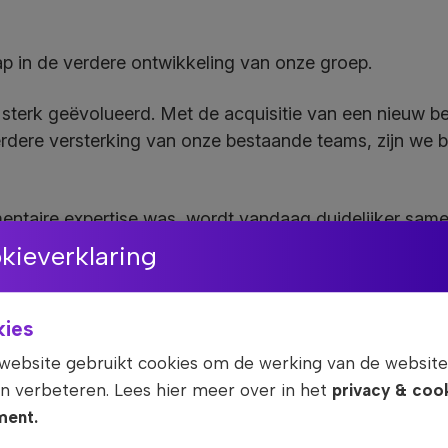
p in de verdere ontwikkeling van onze groep.
 sterk geëvolueerd. Met de acquisitie van een nieuw bed
rdere versterking van onze bestaande teams, zijn we b
mentaire expertise was, wordt vandaag duidelijker sam
rkidentiteit en een gedeelde ambitie voor de toekoms
kieverklaring
titeit en vernieuwde websites voor te stellen.
en we dezelfde fundamenten: betrouwbare kwaliteit, we
ies
te aanpak. Elke entiteit behoudt daarbij haar eigen speci
website gebruikt cookies om de werking van de website
ëren voor onze klanten, partners en medewerkers.
n verbeteren. Lees hier meer over in het
privacy & coo
ment.
 team oprecht bedanken voor het vertrouwen en de s