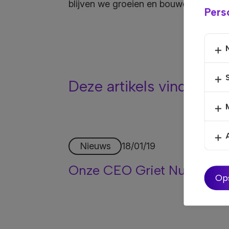
blijven we groeien en bouwen we verd
Perso
Deze artikels vind je mi
Nieuws
18/01/19
Onze CEO Griet Nuytinck te
Op