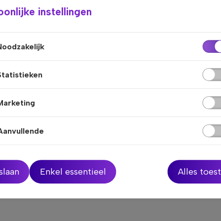
er aan een sterke toekomst.
onlijke instellingen
Noodzakelijk
Statistieken
sschien ook interessant
Marketing
Aanvullende
Nieuws
13/08/25
 gast bij Klara
Anacura haalt labe
slaan
Enkel essentieel
Alles toes
Vlaanderen