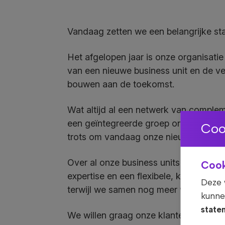
Vandaag zetten we een belangrijke sta
Het afgelopen jaar is onze organisatie
van een nieuwe business unit en de ve
bouwen aan de toekomst.
Wat altijd al een netwerk van comple
een geïntegreerde groep onder één me
Coo
trots om vandaag onze nieuwe merkiden
Over al onze business units heen del
Cook
expertise en een flexibele, klantgerich
Deze 
terwijl we samen nog meer waarde cre
kunne
state
We willen graag onze klanten en ons