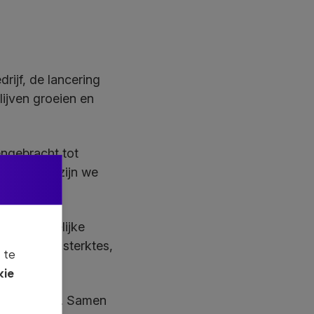
rijf, de lancering
lijven groeien en
engebracht tot
t. Daarom zijn we
tenschappelijke
alisatie en sterktes,
 te
kie
amenwerking. Samen