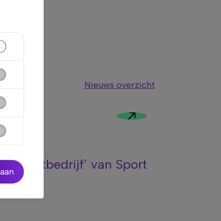
Nieuws overzicht
l ‘Sportbedrijf’ van Sport
taan